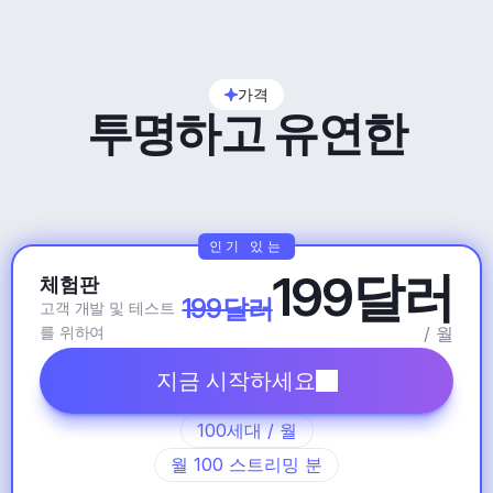
가격
투명하고 유연한
인기 있는
199달러
체험판
199달러
고객 개발 및 테스트
를 위하여
/ 월
지금 시작하세요
100세대 / 월
월 100 스트리밍 분