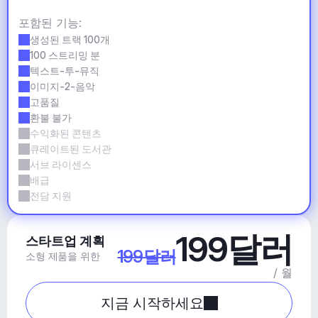
포함된 기능:
생성된 트랙 100개
100 스트리밍 분
텍스트-투-뮤직
이미지-2-음악
고품질
환불 불가
수익화된 콘텐츠
큐레이트된 도서관
서브 라이센스
배급
전담 지원
199달러
스타트업 계획
199달러
소형 제품을 위한
/ 월
지금 시작하세요