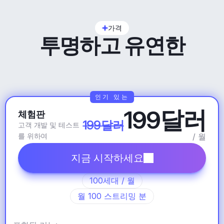
가격
투명하고 유연한
인기 있는
199달러
체험판
199달러
고객 개발 및 테스트
를 위하여
/ 월
지금 시작하세요
100세대 / 월
월 100 스트리밍 분