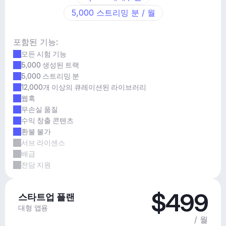
5,000 스트리밍 분 / 월
포함된 기능:
모든 시험 기능
5,000 생성된 트랙
5,000 스트리밍 분
12,000개 이상의 큐레이션된 라이브러리
웹훅
무손실 품질
수익 창출 콘텐츠
환불 불가
서브 라이센스
배급
전담 지원
$499
스타트업 플랜
대형 앱용
/ 월