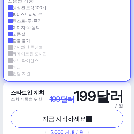
포함된 기능:
생성된 트랙 100개
100 스트리밍 분
텍스트-투-뮤직
이미지-2-음악
고품질
환불 불가
수익화된 콘텐츠
큐레이트된 도서관
서브 라이센스
배급
전담 지원
199달러
스타트업 계획
199달러
소형 제품을 위한
/ 월
지금 시작하세요
5,000 세대 / 월