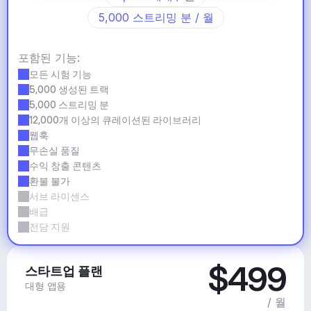
5,000 스트리밍 분 / 월
포함된 기능:
모든 시험 기능
5,000 생성된 트랙
5,000 스트리밍 분
12,000개 이상의 큐레이션된 라이브러리
웹훅
무손실 품질
수익 창출 콘텐츠
환불 불가
서브 라이센스
배급
전담 지원
$499
스타트업 플랜
대형 앱용
/ 월