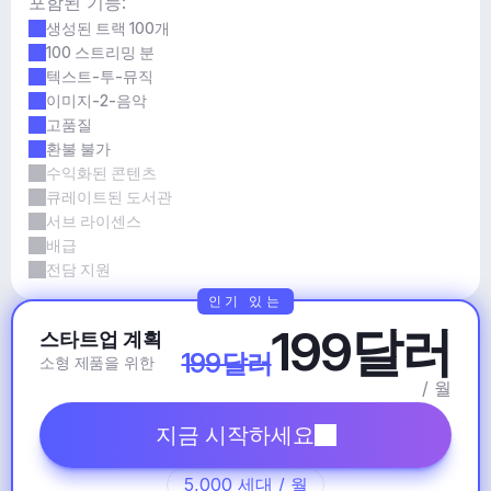
포함된 기능:
생성된 트랙 100개
100 스트리밍 분
텍스트-투-뮤직
이미지-2-음악
고품질
환불 불가
수익화된 콘텐츠
큐레이트된 도서관
서브 라이센스
배급
전담 지원
인기 있는
199달러
스타트업 계획
199달러
소형 제품을 위한
/ 월
지금 시작하세요
5,000 세대 / 월