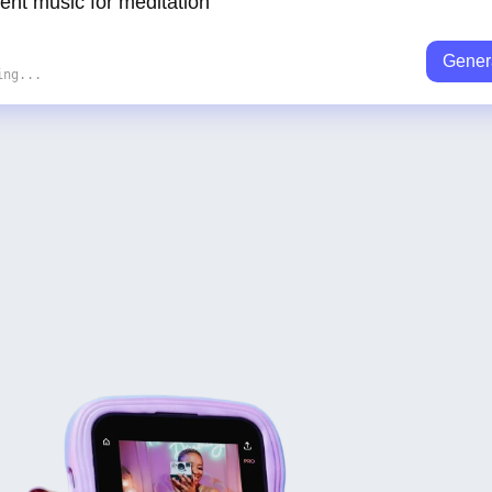
Gener
ing...