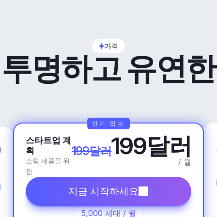
가격
투명하고 유연한
인기 있는
199달러
스타트업 계
9
199달러
획
소형 제품을 위
/ 월
월
한
지금 시작하세요
5,000 세대 / 월