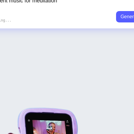
Gener
ing...