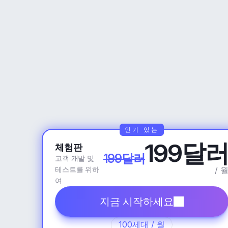
인기 있는
199달
체험판
199달러
고객 개발 및 
테스트를 위하
/ 
여
지금 시작하세요
100세대 / 월