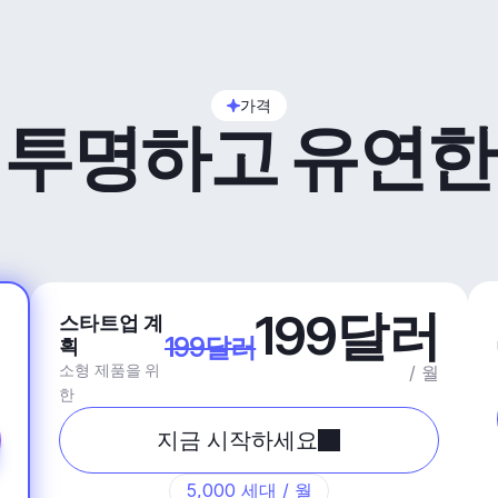
가격
투명하고 유연한
러
199달러
스타트업 계
199달러
획
소형 제품을 위
월
/ 월
한
지금 시작하세요
5,000 세대 / 월