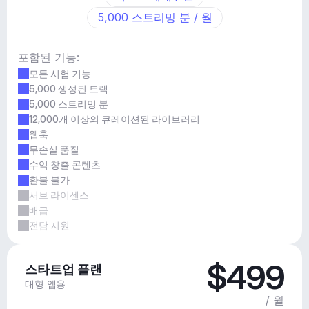
5,000 스트리밍 분 / 월
포함된 기능:
모든 시험 기능
5,000 생성된 트랙
5,000 스트리밍 분
12,000개 이상의 큐레이션된 라이브러리
웹훅
무손실 품질
수익 창출 콘텐츠
환불 불가
서브 라이센스
배급
전담 지원
$499
스타트업 플랜
대형 앱용
/ 월