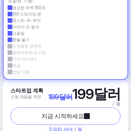
포함된 기능:
생성된 트랙 100개
100 스트리밍 분
텍스트-투-뮤직
이미지-2-음악
고품질
환불 불가
수익화된 콘텐츠
큐레이트된 도서관
서브 라이센스
배급
전담 지원
199달러
스타트업 계획
199달러
소형 제품을 위한
/ 월
지금 시작하세요
5,000 세대 / 월