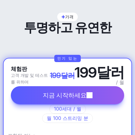
가격
투명하고 유연한
인기 있는
199달러
체험판
199달러
고객 개발 및 테스트
를 위하여
/ 월
지금 시작하세요
100세대 / 월
월 100 스트리밍 분