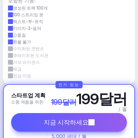
포함된 기능:
생성된 트랙 100개
100 스트리밍 분
텍스트-투-뮤직
이미지-2-음악
고품질
환불 불가
수익화된 콘텐츠
큐레이트된 도서관
서브 라이센스
배급
전담 지원
인기 있는
199달러
스타트업 계획
199달러
소형 제품을 위한
/ 월
지금 시작하세요
5,000 세대 / 월