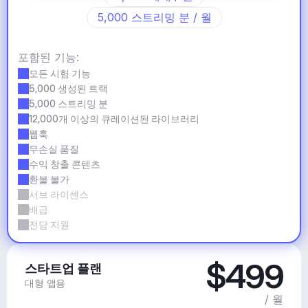
5,000 스트리밍 분 / 월
포함된 기능:
모든 시험 기능
5,000 생성된 트랙
5,000 스트리밍 분
12,000개 이상의 큐레이션된 라이브러리
웹훅
무손실 품질
수익 창출 콘텐츠
환불 불가
서브 라이센스
배급
전담 지원
$499
스타트업 플랜
대형 앱용
/ 월