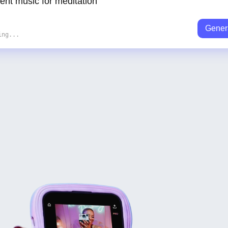
Gener
ing...