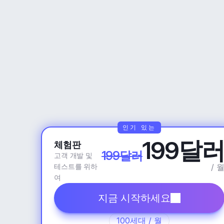
인기 있는
199달
체험판
199달러
고객 개발 및 
테스트를 위하
/ 
여
지금 시작하세요
100세대 / 월