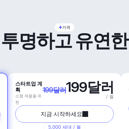
가격
투명하고 유연한
러
199달러
스타트업 계
199달러
획
소형 제품을 위
월
/ 월
한
지금 시작하세요
5,000 세대 / 월