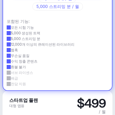
5,000 스트리밍 분 / 월
포함된 기능:
모든 시험 기능
5,000 생성된 트랙
5,000 스트리밍 분
12,000개 이상의 큐레이션된 라이브러리
웹훅
무손실 품질
수익 창출 콘텐츠
환불 불가
서브 라이센스
배급
전담 지원
$499
스타트업 플랜
대형 앱용
/ 월