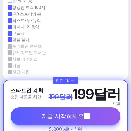
포함된 기능:
생성된 트랙 100개
100 스트리밍 분
텍스트-투-뮤직
이미지-2-음악
고품질
환불 불가
수익화된 콘텐츠
큐레이트된 도서관
서브 라이센스
배급
전담 지원
인기 있는
199달러
스타트업 계획
199달러
소형 제품을 위한
/ 월
지금 시작하세요
5,000 세대 / 월