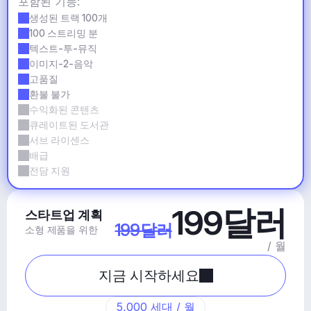
포함된 기능:
생성된 트랙 100개
100 스트리밍 분
텍스트-투-뮤직
이미지-2-음악
고품질
환불 불가
수익화된 콘텐츠
큐레이트된 도서관
서브 라이센스
배급
전담 지원
199달러
스타트업 계획
199달러
소형 제품을 위한
/ 월
지금 시작하세요
5,000 세대 / 월