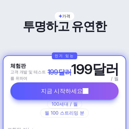
가격
투명하고 유연한
인기 있는
199달러
체험판
199달러
고객 개발 및 테스트
를 위하여
/ 월
지금 시작하세요
100세대 / 월
월 100 스트리밍 분