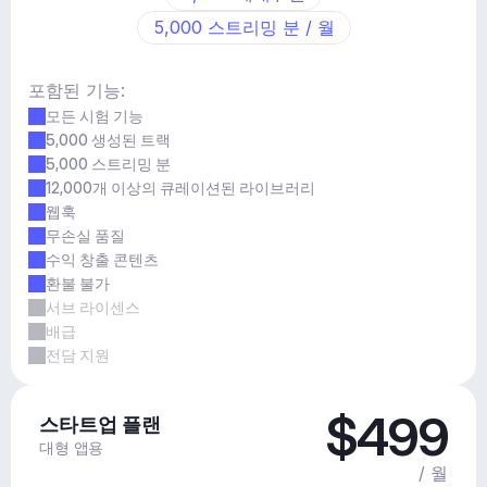
5,000 스트리밍 분 / 월
포함된 기능:
모든 시험 기능
5,000 생성된 트랙
5,000 스트리밍 분
12,000개 이상의 큐레이션된 라이브러리
웹훅
무손실 품질
수익 창출 콘텐츠
환불 불가
서브 라이센스
배급
전담 지원
$499
스타트업 플랜
대형 앱용
/ 월