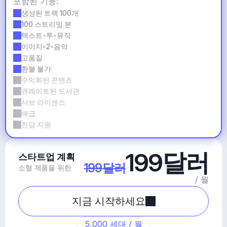
포함된 기능:
생성된 트랙 100개
100 스트리밍 분
텍스트-투-뮤직
이미지-2-음악
고품질
환불 불가
수익화된 콘텐츠
큐레이트된 도서관
서브 라이센스
배급
전담 지원
199달러
스타트업 계획
199달러
소형 제품을 위한
/ 월
지금 시작하세요
5,000 세대 / 월