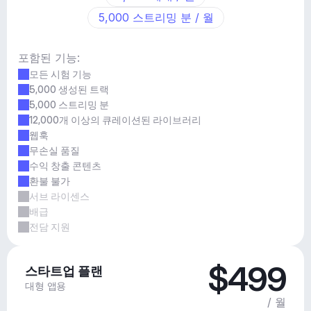
5,000 스트리밍 분 / 월
포함된 기능:
모든 시험 기능
5,000 생성된 트랙
5,000 스트리밍 분
12,000개 이상의 큐레이션된 라이브러리
웹훅
무손실 품질
수익 창출 콘텐츠
환불 불가
서브 라이센스
배급
전담 지원
$499
스타트업 플랜
대형 앱용
/ 월