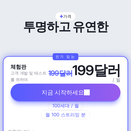
가격
투명하고 유연한
인기 있는
199달러
체험판
199달러
고객 개발 및 테스트
를 위하여
/ 월
지금 시작하세요
100세대 / 월
월 100 스트리밍 분