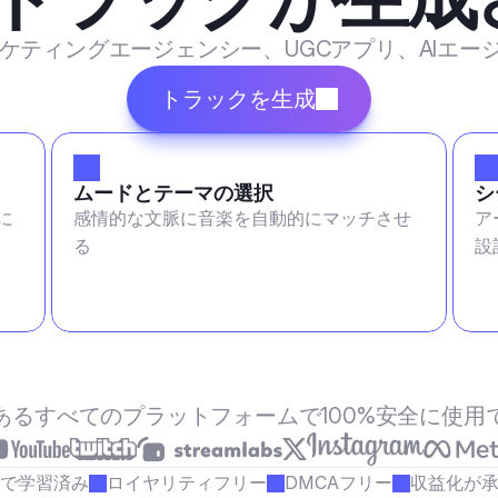
マーケティングエージェンシー、UGCアプリ、AIエ
トラックを生成
ムードとテーマの選択
シ
に
感情的な文脈に音楽を自動的にマッチさせ
ア
る
設
あるすべてのプラットフォームで100%安全に使用
で学習済み
ロイヤリティフリー
DMCAフリー
収益化が