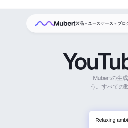
製品
ユースケース
ブロ
You
Mubertの
う。すべての