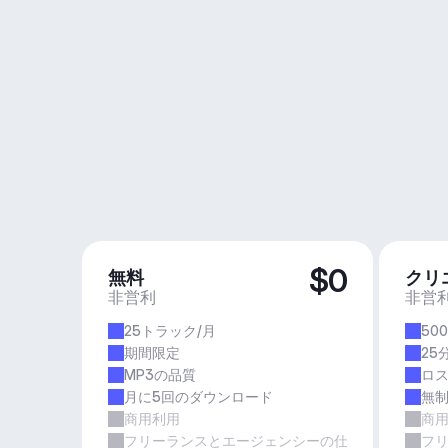
$0
無料
クリ
非営利
非営
25トラック/月
50
期間限定
25
MP3の品質
ロ
月に5回のダウンロード
無
商用利用
商
フリーランスとエージェンシーの仕事
フ