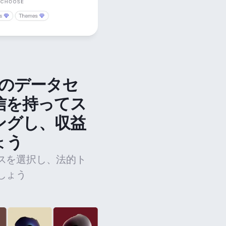
法のデータセ
信を持ってス
ングし、収益
ょう
スを選択し、法的ト
しょう