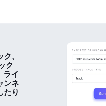
ック、
ック
、ライ
ャンネ
したり