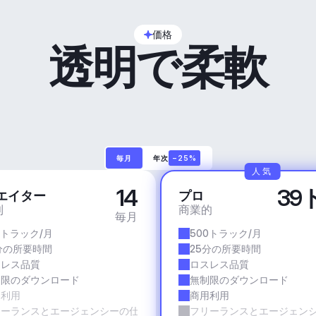
価格
透明で柔軟
毎月
年次
−25%
人気
14
39
エイター
プロ
利
商業的
毎月
0トラック/月
500トラック/月
分の所要時間
25分の所要時間
スレス品質
ロスレス品質
制限のダウンロード
無制限のダウンロード
用利用
商用利用
リーランスとエージェンシーの仕事
フリーランスとエージェン