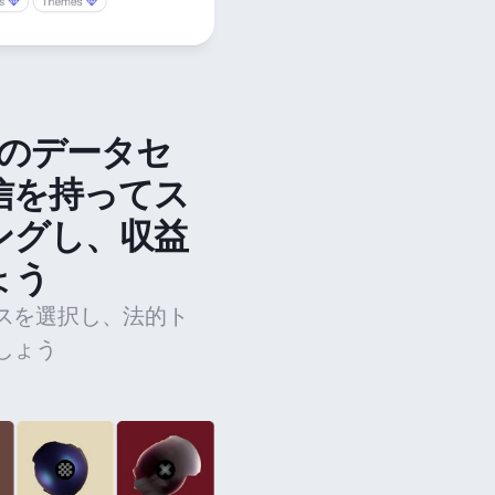
法のデータセ
信を持ってス
ングし、収益
ょう
スを選択し、法的ト
しょう