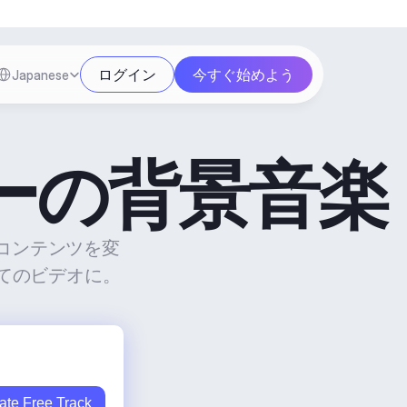
Select Language
ログイン
今すぐ始めよう
Japanese
リーの背景音楽
のコンテンツを変
てのビデオに。
ate Free Track