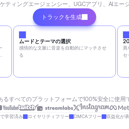
マーケティングエージェンシー、UGCアプリ、AIエ
トラックを生成
ムードとテーマの選択
2
ー
感情的な文脈に音楽を自動的にマッチさせ
異
る
セ
あるすべてのプラットフォームで100%安全に使用
で学習済み
ロイヤリティフリー
DMCAフリー
収益化が