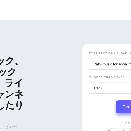
ック、
ック
、ライ
ャンネ
したり
、ムー