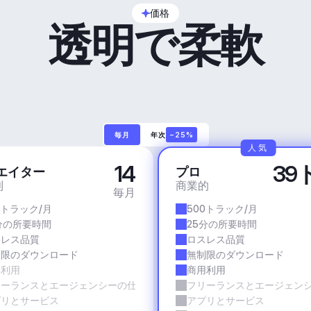
価格
透明で柔軟
毎月
年次
−25%
人気
14
39
エイター
プロ
利
商業的
毎月
0トラック/月
500トラック/月
分の所要時間
25分の所要時間
スレス品質
ロスレス品質
制限のダウンロード
無制限のダウンロード
用利用
商用利用
リーランスとエージェンシーの仕事
フリーランスとエージェン
プリとサービス
アプリとサービス