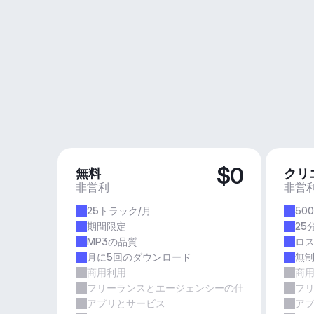
$0
無料
クリ
非営利
非営
25トラック/月
50
期間限定
25
MP3の品質
ロ
月に5回のダウンロード
無
商用利用
商
フリーランスとエージェンシーの仕事
フ
アプリとサービス
ア