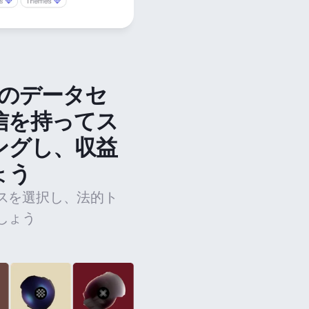
法のデータセ
信を持ってス
ングし、収益
ょう
スを選択し、法的ト
しょう