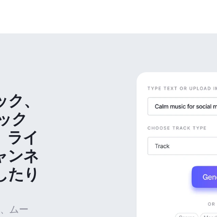
ック、
ック
、ライ
ャンネ
したり
、ムー