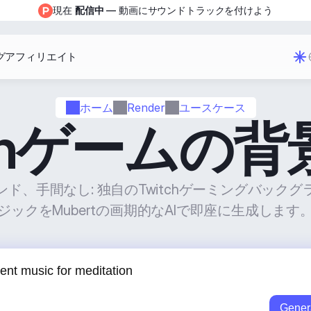
現在 
配信中
 — 動画にサウンドトラックを付けよう
グ
アフィリエイト
ホーム
Render
ユースケース
tchゲームの
ド、手間なし: 独自のTwitchゲーミングバック
ジックをMubertの画期的なAIで即座に生成します
Gener