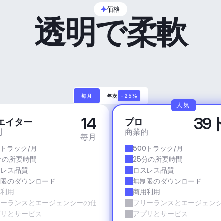
価格
透明で柔軟
毎月
年次
−25%
人気
14
39
エイター
プロ
利
商業的
毎月
0トラック/月
500トラック/月
分の所要時間
25分の所要時間
スレス品質
ロスレス品質
制限のダウンロード
無制限のダウンロード
用利用
商用利用
リーランスとエージェンシーの仕事
フリーランスとエージェン
プリとサービス
アプリとサービス