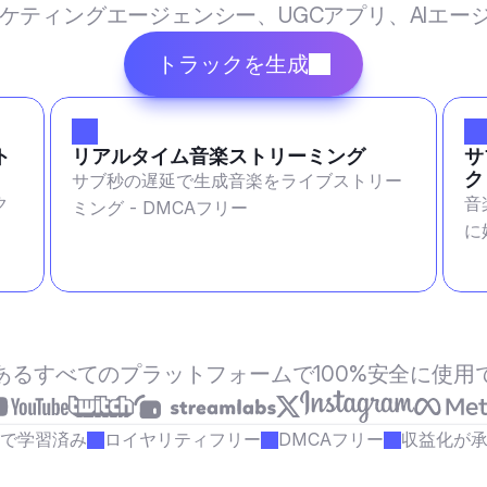
マーケティングエージェンシー、UGCアプリ、AIエ
トラックを生成
ト
リアルタイム音楽ストリーミング
サ
ク
サブ秒の遅延で生成音楽をライブストリー
ク
音
ミング - DMCAフリー
に
あるすべてのプラットフォームで100%安全に使用
で学習済み
ロイヤリティフリー
DMCAフリー
収益化が