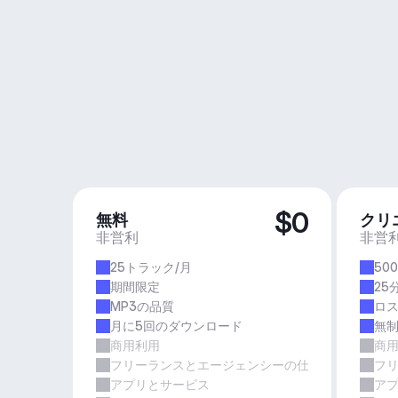
$0
無料
クリ
非営利
非営
25トラック/月
50
期間限定
25
MP3の品質
ロ
月に5回のダウンロード
無
商用利用
商
フリーランスとエージェンシーの仕事
フ
アプリとサービス
ア