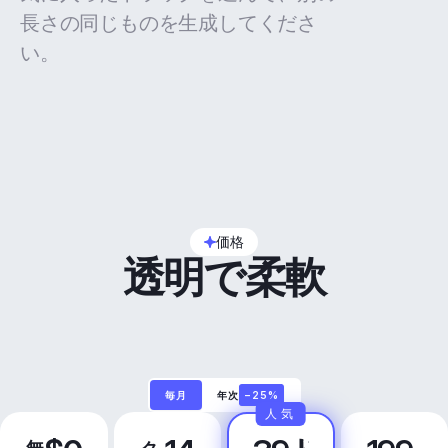
長さの同じものを生成してくださ
い。
価格
透明で柔軟
毎月
年次
−25%
人気