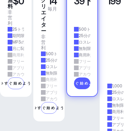
$0
14
39ドル
199
無
ク
プ
ビ
料
リ
ロ
ジ
毎月
毎月
非
商
エ
ネ
営
業
イ
ス
利
的
ア
タ
25トラック/月
500トラック/月
プ
ー
リ
期間限定
25分の所要時間
非
＆
営
MP3の品質
ロスレス品質
エ
利
月に5回のダウンロード
無制限のダウンロード
ー
500トラック/月
商用利用
商用利用
ジ
25分の所要時間
フリーランスとエージェンシーの仕事
フリーランスとエージェン
ェ
ロスレス品質
アプリとサービス
アプリとサービス
ン
無制限のダウンロード
シ
アカウントマネージャーのサポート
アカウントマネージャーの
商用利用
ー
今すぐ始めよう
今すぐ始めよう
フリーランスとエージェンシーの仕事
1,000ト
アプリとサービス
25分の所
アカウントマネージャーのサポート
ロスレス
無制限の
今すぐ始めよう
商用利用
フリーラ
アプリと
アカウン