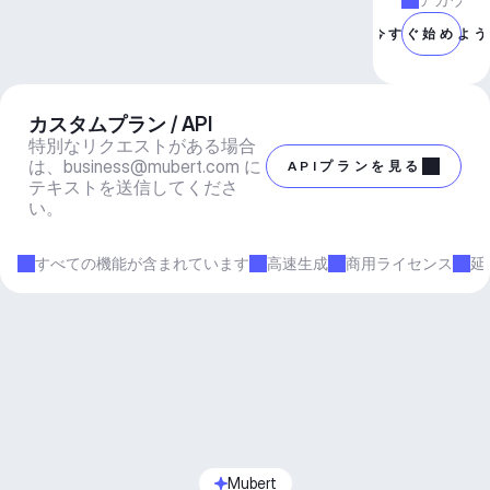
今すぐ始めよ
カスタムプラン / API
特別なリクエストがある場合
は、
business@mubert.com
 に
APIプランを見る
テキストを送信してくださ
い。
すべての機能が含まれています
高速生成
商用ライセンス
延
Mubert