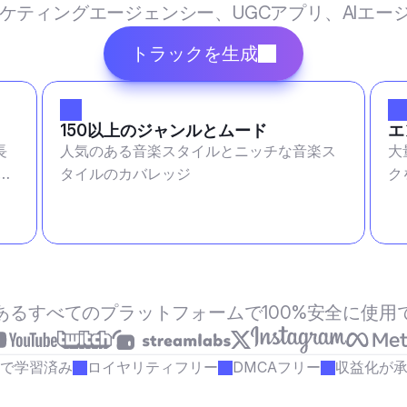
マーケティングエージェンシー、UGCアプリ、AIエ
トラックを生成
150以上のジャンルとムード
エ
長
人気のある音楽スタイルとニッチな音楽ス
大
変
タイルのカバレッジ
ク
あるすべてのプラットフォームで100%安全に使用
で学習済み
ロイヤリティフリー
DMCAフリー
収益化が