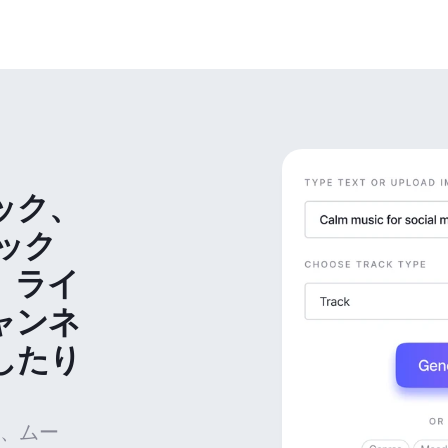
ック、
ック
、ライ
ャンネ
したり
、ムー