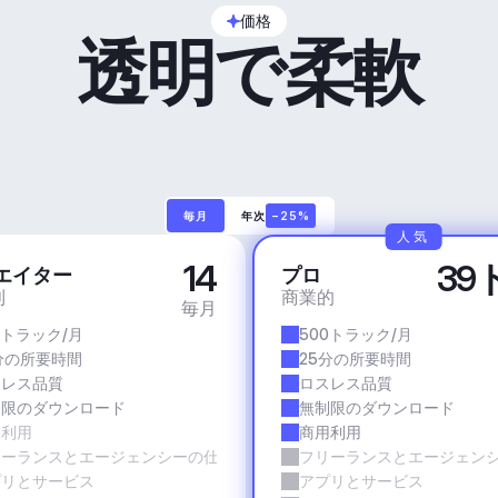
価格
透明で柔軟
毎月
年次
−25%
人気
14
39
エイター
プロ
利
商業的
毎月
0トラック/月
500トラック/月
分の所要時間
25分の所要時間
スレス品質
ロスレス品質
制限のダウンロード
無制限のダウンロード
用利用
商用利用
リーランスとエージェンシーの仕事
フリーランスとエージェン
プリとサービス
アプリとサービス