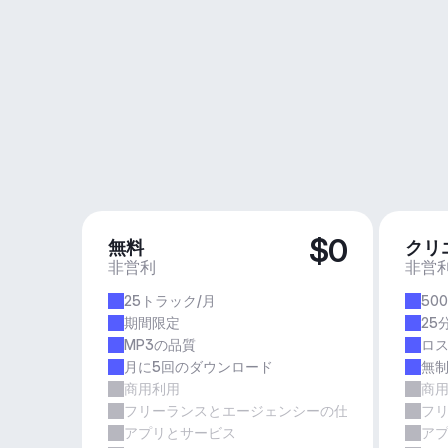
$0
無料
クリ
非営利
非営
25トラック/月
50
期間限定
25
MP3の品質
ロ
月に5回のダウンロード
無
商用利用
商
フリーランスとエージェンシーの仕事
フ
アプリとサービス
ア