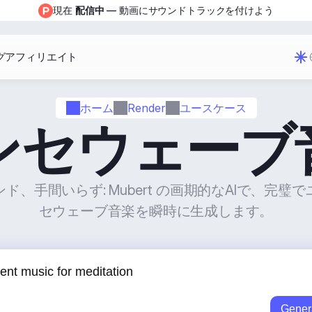
現在 
配信中
 — 動画にサウンドトラックを付けよう
グ
アフィリエイト
ホーム
Render
ユースケース
ンセウェーブ
ド、手間いらず: Mubert の画期的なAIで、完璧
セウェーブ音楽を瞬時に生成します。
Gener