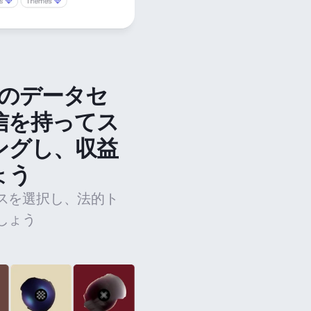
法のデータセ
信を持ってス
ングし、収益
ょう
スを選択し、法的ト
しょう