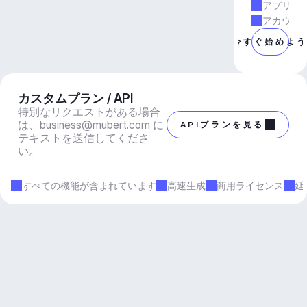
アプリと
アカウン
今すぐ始めよ
カスタムプラン / API
特別なリクエストがある場合
は、
business@mubert.com
 に
APIプランを見る
テキストを送信してくださ
い。
すべての機能が含まれています
高速生成
商用ライセンス
延