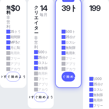
$0
14
39ドル
199
無
ク
プ
ビ
料
リ
ロ
ジ
毎月
毎月
非
商
エ
ネ
営
業
イ
ス
利
的
ア
タ
25トラック/月
500トラック/月
プ
ー
リ
期間限定
25分の所要時間
非
＆
営
MP3の品質
ロスレス品質
エ
利
月に5回のダウンロード
無制限のダウンロード
ー
500トラック/月
商用利用
商用利用
ジ
25分の所要時間
フリーランスとエージェンシーの仕事
フリーランスとエージェン
ェ
ロスレス品質
アプリとサービス
アプリとサービス
ン
無制限のダウンロード
シ
アカウントマネージャーのサポート
アカウントマネージャーの
商用利用
ー
今すぐ始めよう
今すぐ始めよう
フリーランスとエージェンシーの仕事
1,000ト
アプリとサービス
25分の所
アカウントマネージャーのサポート
ロスレス
無制限の
今すぐ始めよう
商用利用
フリーラ