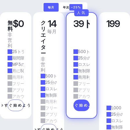
毎月
年次
−25%
人気
$0
14
39ドル
199
無
ク
プ
ビ
料
リ
ロ
ジ
毎月
毎月
非
商
エ
ネ
営
業
イ
ス
利
的
ア
タ
25トラック/月
500トラック/月
プ
ー
リ
期間限定
25分の所要時間
非
＆
営
MP3の品質
ロスレス品質
エ
利
月に5回のダウンロード
無制限のダウンロード
ー
500トラック/月
商用利用
商用利用
ジ
25分の所要時間
フリーランスとエージェンシーの仕事
フリーランスとエージェン
ェ
ロスレス品質
アプリとサービス
アプリとサービス
ン
無制限のダウンロード
シ
アカウントマネージャーのサポート
アカウントマネージャーの
商用利用
ー
今すぐ始めよう
今すぐ始めよう
フリーランスとエージェンシーの仕事
1,000ト
アプリとサービス
25分の所
アカウントマネージャーのサポート
ロスレス
無制限の
今すぐ始めよう