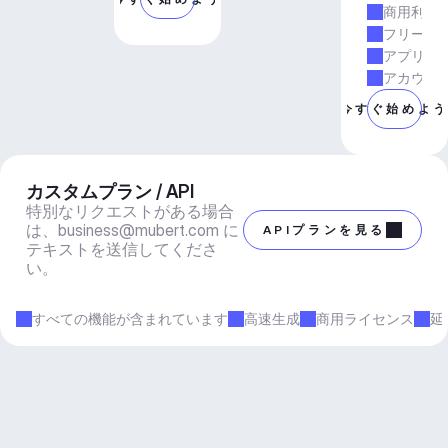
商用利用
フリーラ
アプリと
アカウン
今すぐ始めよ
カスタムプラン / API
特別なリクエストがある場合
は、
business@mubert.com
 に
APIプランを見る
テキストを送信してくださ
い。
すべての機能が含まれています
高速生成
商用ライセンス
延