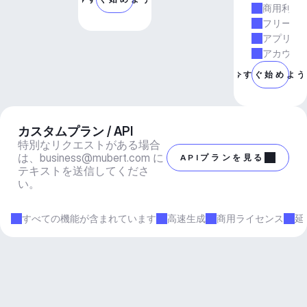
商用利用
フリーラ
アプリと
アカウン
今すぐ始めよ
カスタムプラン / API
特別なリクエストがある場合
は、
business@mubert.com
 に
APIプランを見る
テキストを送信してくださ
い。
すべての機能が含まれています
高速生成
商用ライセンス
延