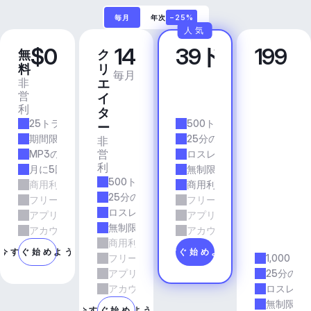
毎月
年次
−25%
人気
$0
14
39ドル
199
無
ク
プ
ビ
料
リ
ロ
ジ
毎月
毎月
非
商
エ
ネ
営
業
イ
ス
利
的
ア
タ
25トラック/月
500トラック/月
プ
ー
リ
期間限定
25分の所要時間
非
＆
営
MP3の品質
ロスレス品質
エ
利
月に5回のダウンロード
無制限のダウンロード
ー
500トラック/月
商用利用
商用利用
ジ
25分の所要時間
フリーランスとエージェンシーの仕事
フリーランスとエージェン
ェ
ロスレス品質
アプリとサービス
アプリとサービス
ン
無制限のダウンロード
シ
アカウントマネージャーのサポート
アカウントマネージャーの
商用利用
ー
今すぐ始めよう
今すぐ始めよう
フリーランスとエージェンシーの仕事
1,000ト
アプリとサービス
25分の所
アカウントマネージャーのサポート
ロスレス
無制限の
今すぐ始めよう