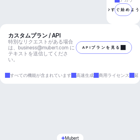
今すぐ始めよ
カスタムプラン / API
特別なリクエストがある場合
は、
business@mubert.com
 に
APIプランを見る
テキストを送信してくださ
い。
すべての機能が含まれています
高速生成
商用ライセンス
延
Mubert