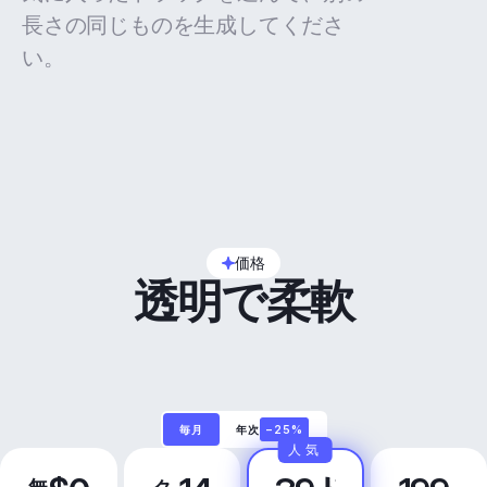
長さの同じものを生成してくださ
い。
価格
透明で柔軟
毎月
年次
−25%
人気