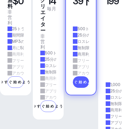
$0
14
39ドル
199
無
ク
プ
ビ
料
リ
ロ
ジ
毎月
毎月
非
商
エ
ネ
営
業
イ
ス
利
的
ア
タ
25トラック/月
500トラック/月
プ
ー
リ
期間限定
25分の所要時間
非
＆
営
MP3の品質
ロスレス品質
エ
利
月に5回のダウンロード
無制限のダウンロード
ー
500トラック/月
商用利用
商用利用
ジ
25分の所要時間
フリーランスとエージェンシーの仕事
フリーランスとエージェン
ェ
ロスレス品質
アプリとサービス
アプリとサービス
ン
無制限のダウンロード
シ
アカウントマネージャーのサポート
アカウントマネージャーの
商用利用
ー
今すぐ始めよう
今すぐ始めよう
フリーランスとエージェンシーの仕事
1,000ト
アプリとサービス
25分の所
アカウントマネージャーのサポート
ロスレス
無制限の
今すぐ始めよう
商用利用
フリーラ
アプリと
アカウン