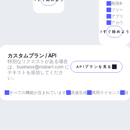
商用利用
フリーラ
アプリと
アカウン
今すぐ始めよ
カスタムプラン / API
特別なリクエストがある場合
は、
business@mubert.com
 に
APIプランを見る
テキストを送信してくださ
い。
すべての機能が含まれています
高速生成
商用ライセンス
延