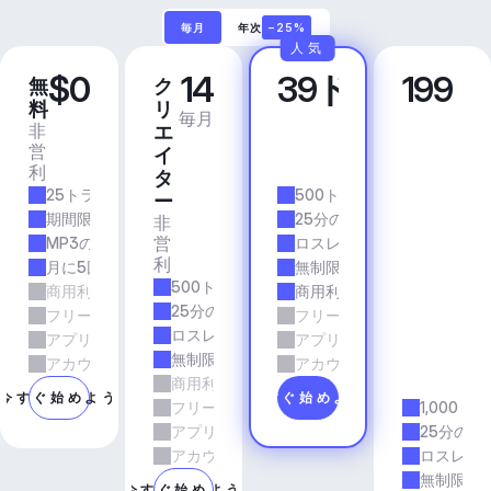
毎月
年次
−25%
人気
$0
14
39ドル
199
無
ク
プ
ビ
料
リ
ロ
ジ
毎月
毎月
非
商
エ
ネ
営
業
イ
ス
利
的
ア
タ
25トラック/月
500トラック/月
プ
ー
リ
期間限定
25分の所要時間
非
＆
営
MP3の品質
ロスレス品質
エ
利
月に5回のダウンロード
無制限のダウンロード
ー
500トラック/月
商用利用
商用利用
ジ
25分の所要時間
フリーランスとエージェンシーの仕事
フリーランスとエージェン
ェ
ロスレス品質
アプリとサービス
アプリとサービス
ン
無制限のダウンロード
シ
アカウントマネージャーのサポート
アカウントマネージャーの
商用利用
ー
今すぐ始めよう
今すぐ始めよう
フリーランスとエージェンシーの仕事
1,000ト
アプリとサービス
25分の所
アカウントマネージャーのサポート
ロスレス
無制限の
今すぐ始めよう