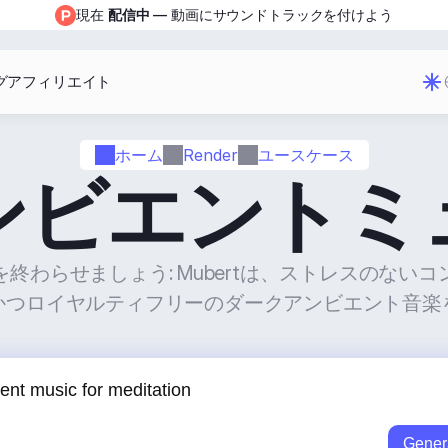
現在 
配信中
 — 動画にサウンドトラックを付けよう
グ
アフィリエイト
ホーム
Render
ユースケース
ンビエントミ
終わらせましょう: Mubertは、ストレスのない
かつロイヤルティフリーのダークアンビエント音楽
Gener