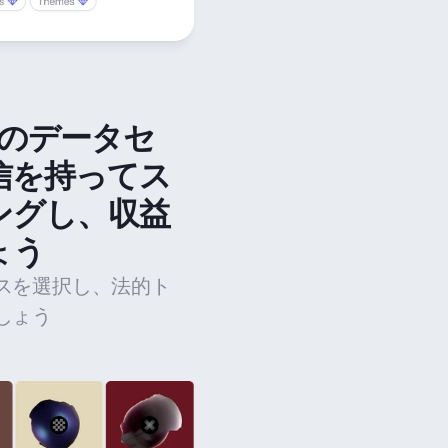
法のデータセ
信を持ってス
ングし、収益
ょう
スを選択し、法的ト
しょう