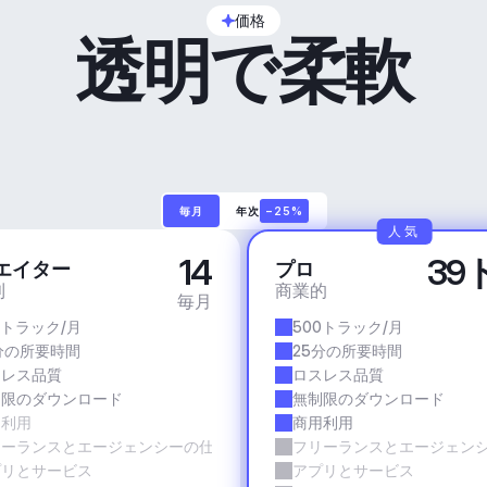
価格
透明で柔軟
毎月
年次
−25%
人気
14
39
エイター
プロ
利
商業的
毎月
0トラック/月
500トラック/月
分の所要時間
25分の所要時間
スレス品質
ロスレス品質
制限のダウンロード
無制限のダウンロード
用利用
商用利用
リーランスとエージェンシーの仕事
フリーランスとエージェン
プリとサービス
アプリとサービス