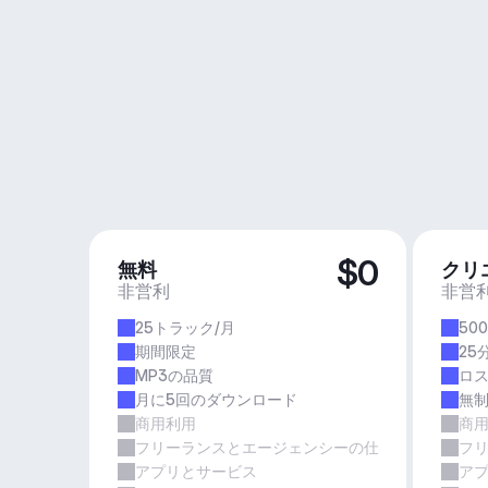
$0
無料
クリ
非営利
非営
25トラック/月
50
期間限定
25
MP3の品質
ロ
月に5回のダウンロード
無
商用利用
商
フリーランスとエージェンシーの仕事
フ
アプリとサービス
ア