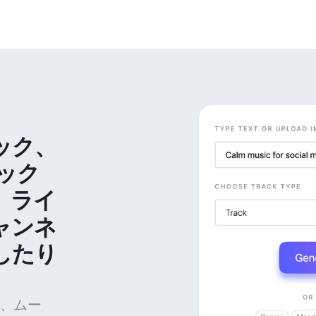
ック、
ック
、ライ
ャンネ
したり
、ムー