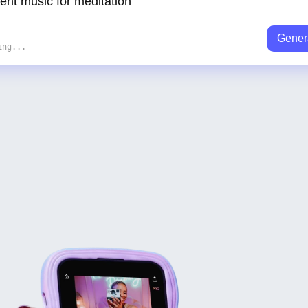
Gener
ing...