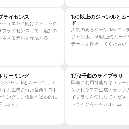
ブライセンス
150以上のジャンルとム
ド
ーディエンス向けにトラック
人気のあるジャンルやニッ
サブライセンスして、追加の
ジャンル、50以上のムード
ジネスモデルを作成する
テーマを探求してください
トリーミング
1万2千曲のライブラリ
50のジャンルとムードでリア
即座に利用可能なキュレー
タイム生成された音楽をスト
ンされた事前生成トラック
ーミングし、強度を適応的に
イブラリを使用してくださ
更します。
トラックをジャンル、ムー
アクティビティ、BPMでフ
ルターします。