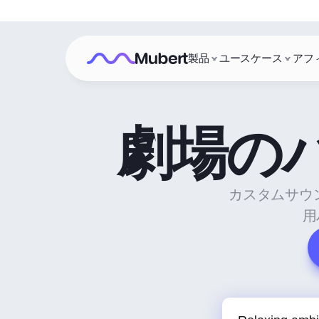
製品
ユースケース
アフ
劇場の
カスタムサウン
用