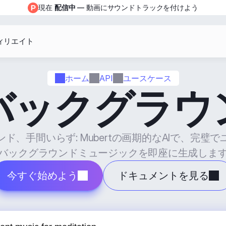
現在 
配信中
 — 動画にサウンドトラックを付けよう
ィリエイト
ホーム
API
ユースケース
バックグラウ
ド、手間いらず: Mubertの画期的なAIで、完璧
バックグラウンドミュージックを即座に生成しま
今すぐ始めよう
ドキュメントを見る