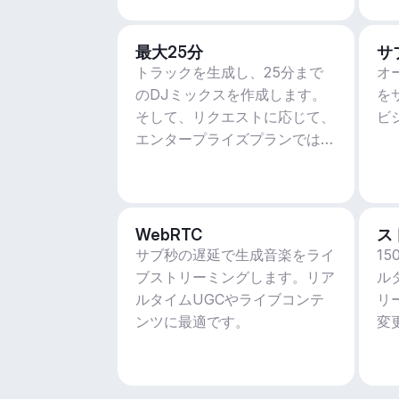
最大25分
サ
トラックを生成し、25分まで
オ
のDJミックスを作成します。
を
そして、リクエストに応じて、
ビ
エンタープライズプランではさ
らに多くのことができます。
WebRTC
ス
サブ秒の遅延で生成音楽をライ
1
ブストリーミングします。リア
ル
ルタイムUGCやライブコンテ
リ
ンツに最適です。
変