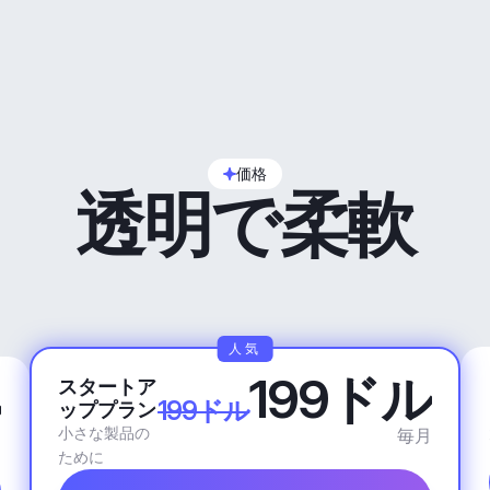
価格
透明で柔軟
人気
199ドル
スタートア
ル
199ドル
ッププラン
小さな製品の
毎月
月
ために