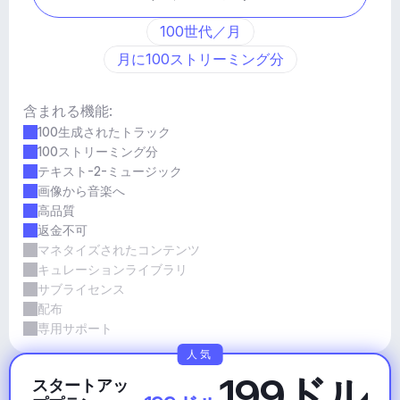
100世代／月
月に100ストリーミング分
含まれる機能:
100生成されたトラック
100ストリーミング分
テキスト-2-ミュージック
画像から音楽へ
高品質
返金不可
マネタイズされたコンテンツ
キュレーションライブラリ
サブライセンス
配布
専用サポート
人気
199ドル
スタートアッ