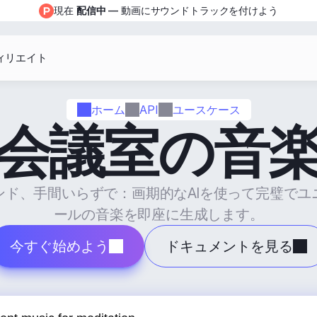
現在 
配信中
 — 動画にサウンドトラックを付けよう
ィリエイト
ホーム
API
ユースケース
会議室の音
ンド、手間いらずで：画期的なAIを使って完璧でユ
ールの音楽を即座に生成します。
今すぐ始めよう
ドキュメントを見る