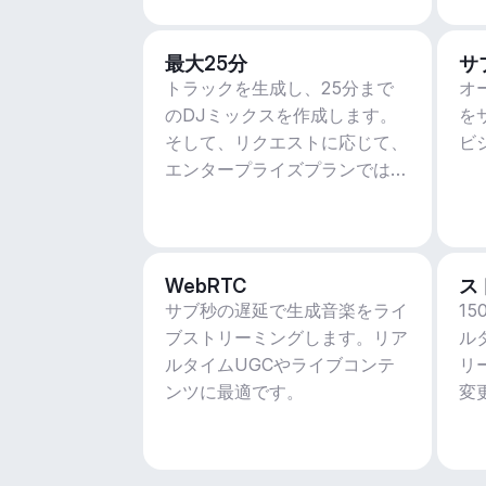
最大25分
サ
トラックを生成し、25分まで
オ
のDJミックスを作成します。
を
そして、リクエストに応じて、
ビ
エンタープライズプランではさ
らに多くのことができます。
WebRTC
ス
サブ秒の遅延で生成音楽をライ
1
ブストリーミングします。リア
ル
ルタイムUGCやライブコンテ
リ
ンツに最適です。
変