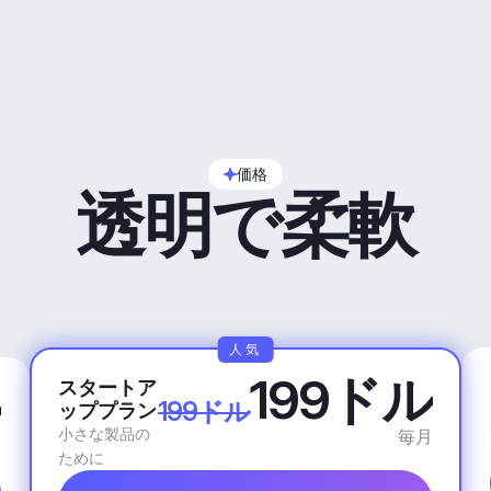
価格
透明で柔軟
人気
199ドル
スタートア
ル
199ドル
ッププラン
小さな製品の
毎月
月
ために