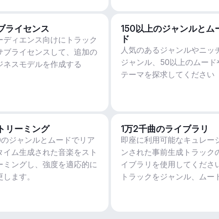
ブライセンス
150以上のジャンルとム
ド
ーディエンス向けにトラック
人気のあるジャンルやニッ
サブライセンスして、追加の
ジャンル、50以上のムード
ジネスモデルを作成する
テーマを探求してください
トリーミング
1万2千曲のライブラリ
50のジャンルとムードでリア
即座に利用可能なキュレー
タイム生成された音楽をスト
ンされた事前生成トラック
ーミングし、強度を適応的に
イブラリを使用してくださ
更します。
トラックをジャンル、ムー
アクティビティ、BPMでフ
ルターします。