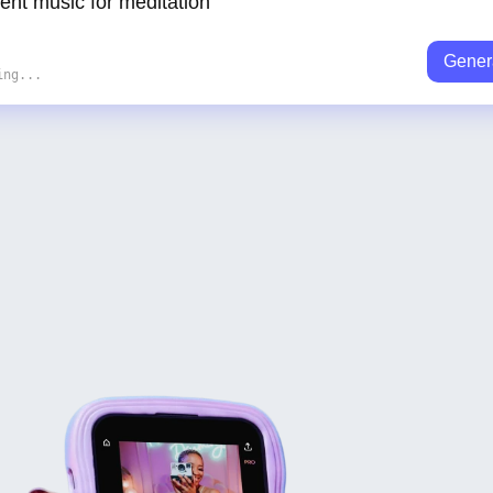
Gener
ing...