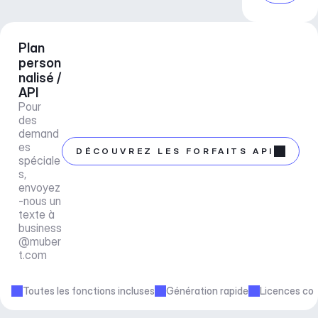
Plan 
person
nalisé / 
API
Pour 
des 
demand
es 
DÉCOUVREZ LES FORFAITS API
spéciale
s, 
envoyez
-nous un 
texte à 
business
@muber
t.com
Toutes les fonctions incluses
Génération rapide
Licences co