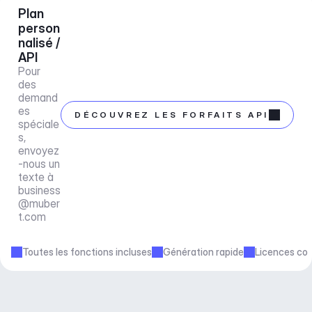
Plan 
person
nalisé / 
API
Pour 
des 
demand
es 
DÉCOUVREZ LES FORFAITS API
spéciale
s, 
envoyez
-nous un 
texte à 
business
@muber
t.com
Toutes les fonctions incluses
Génération rapide
Licences co