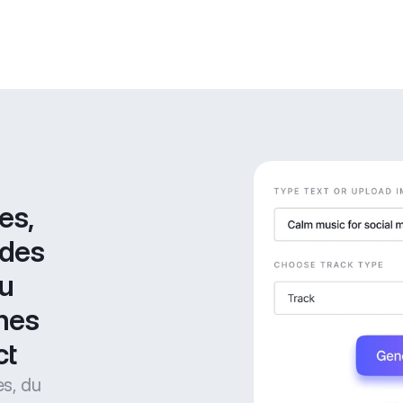
s, 
des 
u 
nes 
ct
es, du