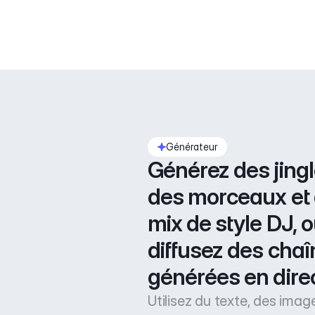
Générateur
Générez des jingle
des morceaux et 
mix de style DJ, o
diffusez des chaî
générées en dire
Utilisez du texte, des imag