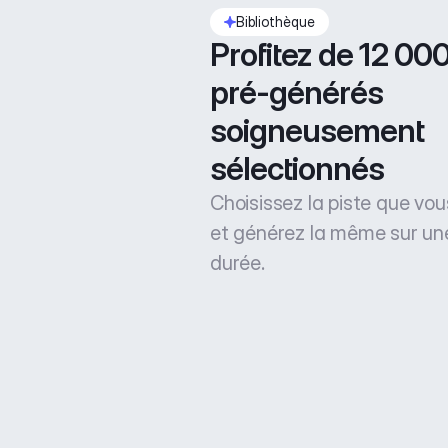
Bibliothèque
Profitez de 12 000 
pré-générés 
soigneusement 
sélectionnés
Choisissez la piste que vo
et générez la même sur un
durée.