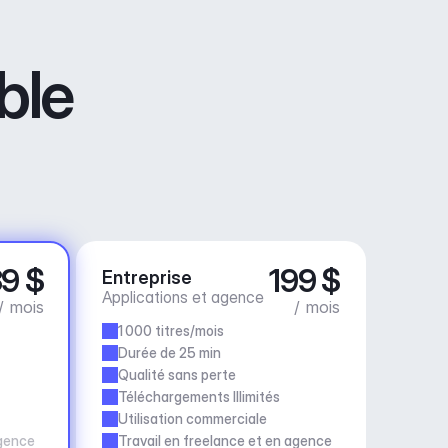
ble
9 $
199 $
Entreprise
Applications et agence
/ mois
/ mois
1 000 titres/mois
Durée de 25 min
Qualité sans perte
Téléchargements Illimités
Utilisation commerciale
agence
Travail en freelance et en agence