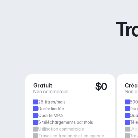
Tr
$0
Gratuit
Créa
Non commercial
Non c
25 titres/mois
500 
Durée limitée
Duré
Qualité MP3
Qual
5 téléchargements par mois
Télé
Utilisation commerciale
Util
Travail en freelance et en agence
Trav