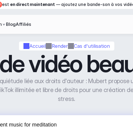
est 
en direct maintenant
 — ajoutez une bande-son à vos vidé
n
Blog
Affiliés
Accueil
Render
Cas d'utilisation
de vidéo beau
inquiétude liée aux droits d'auteur : Mubert propose
kTok illimitée et libre de droits pour une création d
stress.