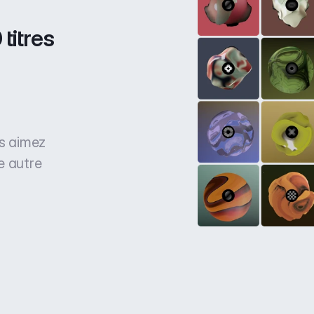
titres 
us aimez
e autre