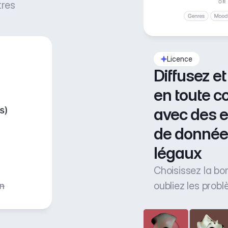
tres
Licence
Diffusez et
en toute c
avec des 
de donnée
légaux
Choisissez la bo
oubliez les probl