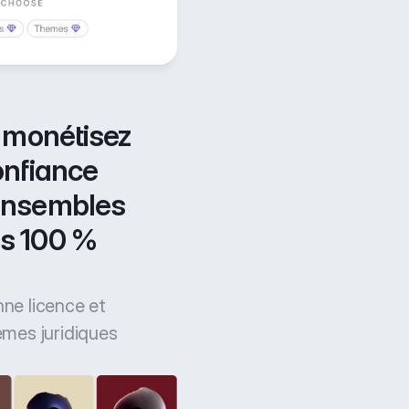
 monétisez 
onfiance 
ensembles 
s 100 % 
nne licence et
èmes juridiques