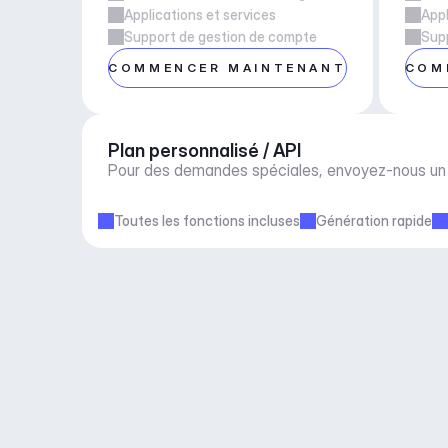
Applications et services
Appl
Support de gestion de compte
Sup
COMMENCER MAINTENANT
COM
Plan personnalisé / API
Pour des demandes spéciales, envoyez-nous un 
Toutes les fonctions incluses
Génération rapide