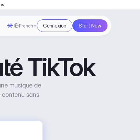
os
Select Language
Connexion
Start Now
French
té TikTok
 une musique de 
e contenu sans 