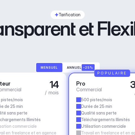
Tarification
ansparent et Flexi
MENSUEL
ANNUEL
–25%
POPULAIRE
14
3
teur
Pro
ommercial
Commercial
/ mois
pistes/mois
500 pistes/mois
e de 25 min
Durée de 25 min
ité sans perte
Qualité sans perte
chargements Illimités
Téléchargements Illimités
isation commerciale
Utilisation commerciale
ail en freelance et en agence
Travail en freelance et en 