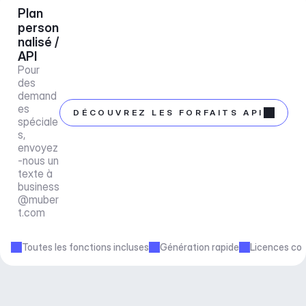
Plan 
person
nalisé / 
API
Pour 
des 
demand
es 
DÉCOUVREZ LES FORFAITS API
spéciale
s, 
envoyez
-nous un 
texte à 
business
@muber
t.com
Toutes les fonctions incluses
Génération rapide
Licences co