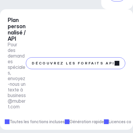
Plan 
person
nalisé / 
API
Pour 
des 
demand
es 
DÉCOUVREZ LES FORFAITS API
spéciale
s, 
envoyez
-nous un 
texte à 
business
@muber
t.com
Toutes les fonctions incluses
Génération rapide
Licences co