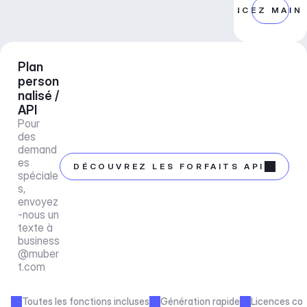
COMMENCEZ MAIN
Plan 
person
nalisé / 
API
Pour 
des 
demand
es 
DÉCOUVREZ LES FORFAITS API
spéciale
s, 
envoyez
-nous un 
texte à 
business
@muber
t.com
Toutes les fonctions incluses
Génération rapide
Licences co