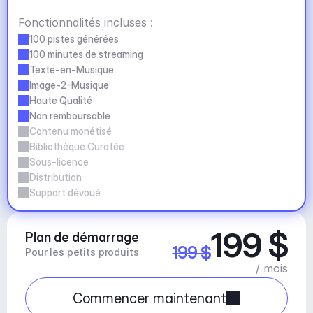
Fonctionnalités incluses :
100 pistes générées
100 minutes de streaming
Texte-en-Musique
Image-2-Musique
Haute Qualité
Non remboursable
Contenu monétisé
Bibliothèque Curatée
Sous-licence
Distribution
Support dévoué
199 $
Plan de démarrage
199 $
Pour les petits produits
/ mois
Commencer maintenant