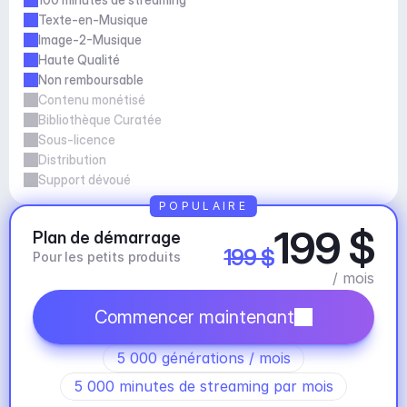
Texte-en-Musique
Image-2-Musique
Haute Qualité
Non remboursable
Contenu monétisé
Bibliothèque Curatée
Sous-licence
Distribution
Support dévoué
POPULAIRE
199 $
Plan de démarrage
199 $
Pour les petits produits
/ mois
Commencer maintenant
5 000 générations / mois
5 000 minutes de streaming par mois