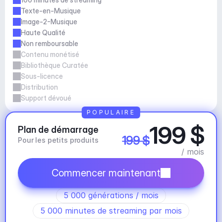
Texte-en-Musique
Image-2-Musique
Haute Qualité
Non remboursable
Contenu monétisé
Bibliothèque Curatée
Sous-licence
Distribution
Support dévoué
POPULAIRE
199 $
Plan de démarrage
199 $
Pour les petits produits
/ mois
Commencer maintenant
5 000 générations / mois
5 000 minutes de streaming par mois