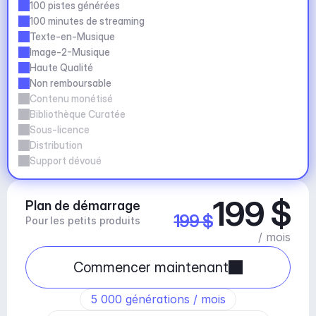
100 pistes générées
100 minutes de streaming
Texte-en-Musique
Image-2-Musique
Haute Qualité
Non remboursable
Contenu monétisé
Bibliothèque Curatée
Sous-licence
Distribution
Support dévoué
199 $
Plan de démarrage
199 $
Pour les petits produits
/ mois
Commencer maintenant
5 000 générations / mois