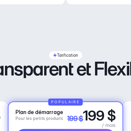
humeur, activité ou BPM.
Tarification
ansparent et Flexi
POPULAIRE
$
199 $
Plan de démarrage
199 $
Pour les petits produits
s
/ mois