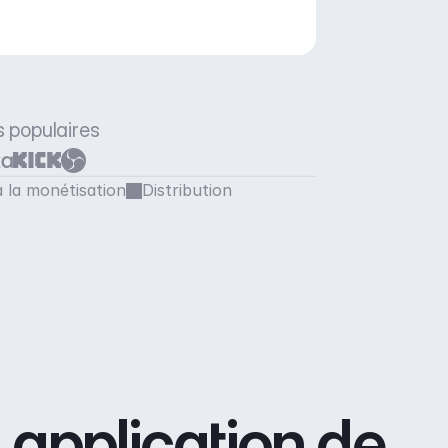
s populaires
à la monétisation
Distribution
pplication de 