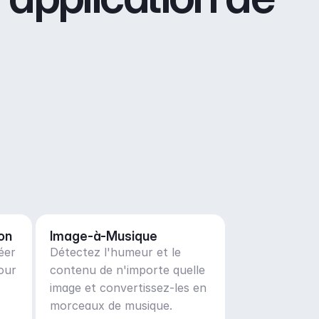
on
Image-à-Musique
éer
Détectez l'humeur et le
our
contenu de n'importe quelle
image et convertissez-les en
morceaux de musique.