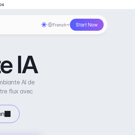
os
Select Language
Start Now
French
e IA
biante AI de 
tre flux avec 
on