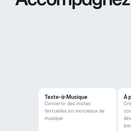
Texte-à-Musique
À 
Convertir des invites
Cré
textuelles en morceaux de
co
musique
dé
pau