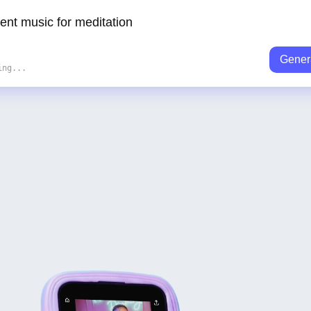
Gener
ing...