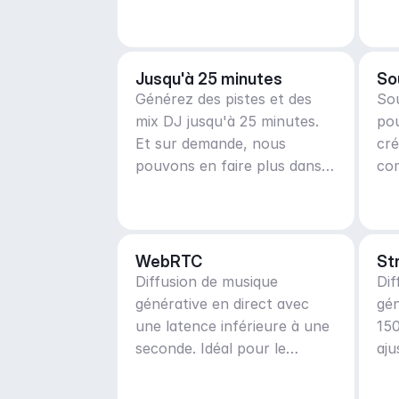
Jusqu'à 25 minutes
So
Générez des pistes et des
Sou
mix DJ jusqu'à 25 minutes.
pou
Et sur demande, nous
cr
pouvons en faire plus dans
co
les plans d'entreprise.
su
WebRTC
St
Diffusion de musique
Dif
générative en direct avec
gén
une latence inférieure à une
150
seconde. Idéal pour le
aju
contenu UGC en temps réel
ada
et en direct.