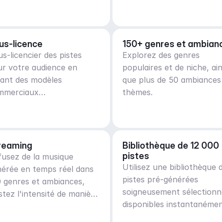
us-licence
150+ genres et ambian
s-licencier des pistes
Explorez des genres
r votre audience en
populaires et de niche, ain
éant des modèles
que plus de 50 ambiances
mmerciaux
thèmes.
pplémentaires
reaming
Bibliothèque de 12 000 
pistes
fusez de la musique
Utilisez une bibliothèque 
érée en temps réel dans
pistes pré-générées
 genres et ambiances,
soigneusement sélectionn
stez l'intensité de manière
disponibles instantanémen
ptative
Filtrez les pistes par genr