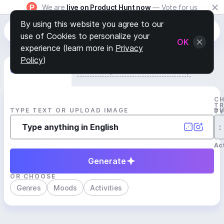
We are
live on Product Hunt now
— Vote for us
By using this website you agree to our
use of Cookies to personalize your
OK
experience (learn more in
Privacy
Policy
)
Generate Track
Search by Youtube Reference β
C
T
TYPE TEXT OR UPLOAD IMAGE
D
T
:
Act
Generate
OR CHOOSE
Genres
Moods
Activities