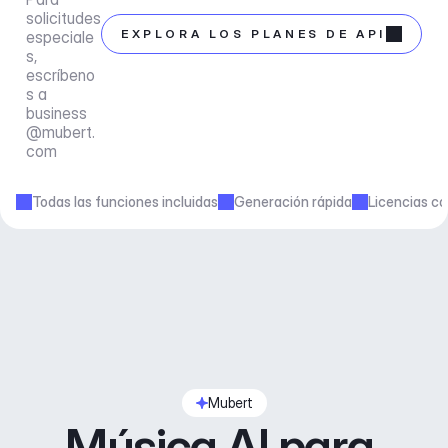
solicitudes 
EXPLORA LOS PLANES DE API
especiale
s, 
escríbeno
s a 
business
@mubert.
com
Todas las funciones incluidas
Generación rápida
Licencias co
Mubert
Música AI para 