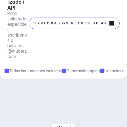
lizado / 
API
Para 
solicitudes 
EXPLORA LOS PLANES DE API
especiale
s, 
escríbeno
s a 
business
@mubert.
com
Todas las funciones incluidas
Generación rápida
Licencias co