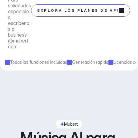
solicitudes 
EXPLORA LOS PLANES DE API
especiale
s, 
escríbeno
s a 
business
@mubert.
com
Todas las funciones incluidas
Generación rápida
Licencias co
Mubert
Música AI para 