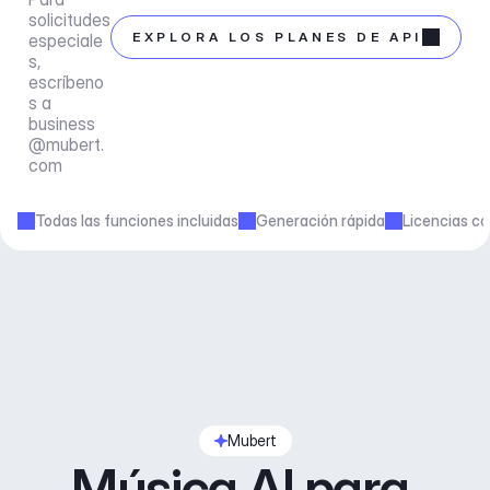
solicitudes 
EXPLORA LOS PLANES DE API
especiale
s, 
escríbeno
s a 
business
@mubert.
com
Todas las funciones incluidas
Generación rápida
Licencias co
Mubert
Música AI para 