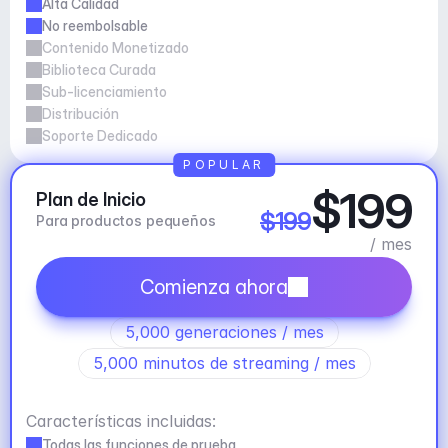
Alta Calidad
No reembolsable
Contenido Monetizado
Biblioteca Curada
Sub-licenciamiento
Distribución
Soporte Dedicado
POPULAR
$199
Plan de Inicio
$199
Para productos pequeños
/ mes
Comienza ahora
5,000 generaciones / mes
5,000 minutos de streaming / mes
Características incluidas:
Todas las funciones de prueba