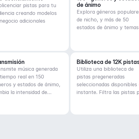
de ánimo
licenciar pistas para tu
Explora géneros populare
diencia creando modelos
de nicho, y más de 50
negocio adicionales
estados de ánimo y temas
ansmisión
Biblioteca de 12K pista
ansmite música generada
Utiliza una biblioteca de
tiempo real en 150
pistas pregeneradas
eros y estados de ánimo,
seleccionadas disponibles 
bia la intensidad de
instante. Filtra las pistas 
nera adaptativa
género, estado de ánimo,
actividad o BPM.