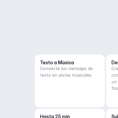
Texto a Música
De
Convierte los mensajes de
Cre
texto en pistas musicales
co
un 
fin
des
Hasta 25 min
Su