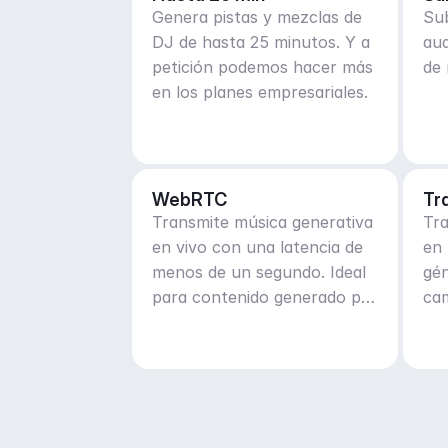
Genera pistas y mezclas de
Sub
DJ de hasta 25 minutos. Y a
au
petición podemos hacer más
de 
en los planes empresariales.
WebRTC
Tr
Transmite música generativa
Tr
en vivo con una latencia de
en 
menos de un segundo. Ideal
gén
para contenido generado por
cam
el usuario en tiempo real y
ma
en vivo.