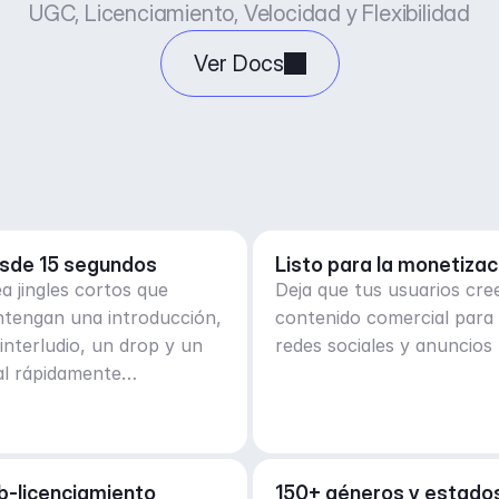
UGC, Licenciamiento, Velocidad y Flexibilidad
Ver Docs
sde 15 segundos
Listo para la monetizac
a jingles cortos que
Deja que tus usuarios cre
ntengan una introducción,
contenido comercial para
interludio, un drop y un
redes sociales y anuncios
al rápidamente
arrollados.
b-licenciamiento
150+ géneros y estados