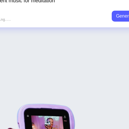
Gener
ing...