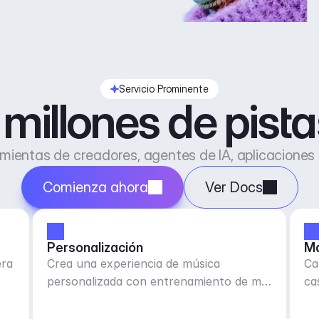
Servicio Prominente
millones de pist
ientas de creadores, agentes de IA, aplicaciones
Comienza ahora
Ver Docs
Personalización
Má
era
Crea una experiencia de música
Ca
personalizada con entrenamiento de me
ca
gusta/no me gusta