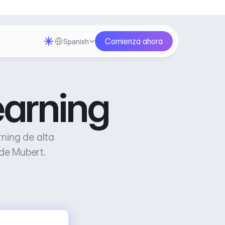
Select Language
Comienza ahora
Spanish
earning
ning de alta 
 de Mubert.