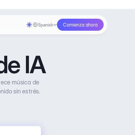
Select Language
Comienza ahora
Spanish
de IA
rece música de 
nido sin estrés.