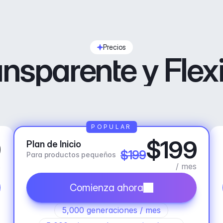
Precios
nsparente y Flex
POPULAR
9
$199
Plan de Inicio
$199
Para productos pequeños
s
/ mes
Comienza ahora
5,000 generaciones / mes