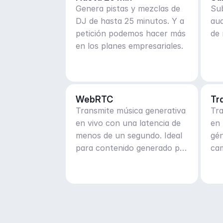
Genera pistas y mezclas de
Sub
DJ de hasta 25 minutos. Y a
au
petición podemos hacer más
de 
en los planes empresariales.
WebRTC
Tr
Transmite música generativa
Tr
en vivo con una latencia de
en 
menos de un segundo. Ideal
gén
para contenido generado por
cam
el usuario en tiempo real y
ma
en vivo.