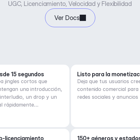
UGC, Licenciamiento, Velocidad y Flexibilidad
Ver Docs
sde 15 segundos
Listo para la monetizac
a jingles cortos que
Deja que tus usuarios cre
ntengan una introducción,
contenido comercial para
interludio, un drop y un
redes sociales y anuncios
al rápidamente
arrollados.
b-licenciamiento
150+ géneros y estados