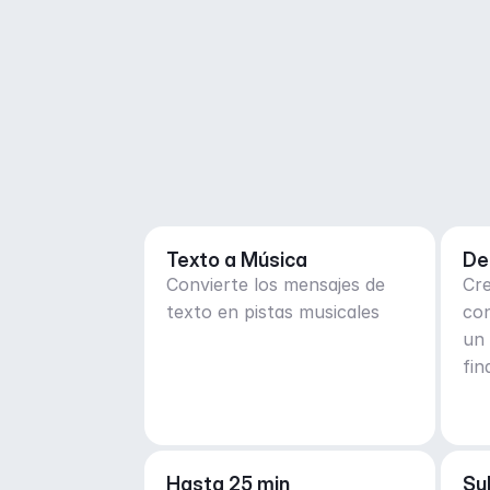
Texto a Música
De
Convierte los mensajes de
Cre
texto en pistas musicales
co
un 
fin
des
Hasta 25 min
Su