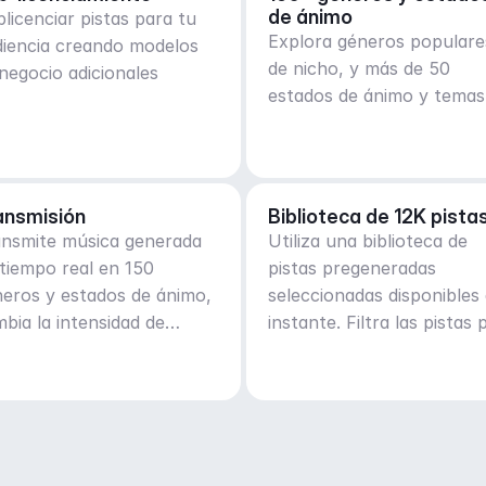
de ánimo
licenciar pistas para tu
Explora géneros populare
diencia creando modelos
de nicho, y más de 50
negocio adicionales
estados de ánimo y temas
ansmisión
Biblioteca de 12K pista
ansmite música generada
Utiliza una biblioteca de
tiempo real en 150
pistas pregeneradas
eros y estados de ánimo,
seleccionadas disponibles 
bia la intensidad de
instante. Filtra las pistas 
nera adaptativa
género, estado de ánimo,
actividad o BPM.