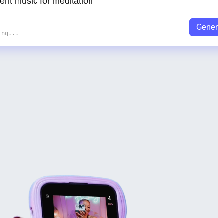
Gener
ing...