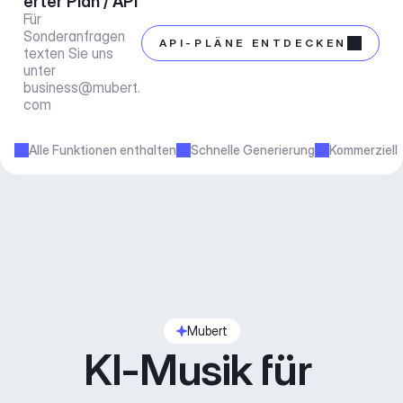
erter Plan / API
Für 
Sonderanfragen 
API-PLÄNE ENTDECKEN
texten Sie uns 
unter 
business@mubert.
com
Alle Funktionen enthalten
Schnelle Generierung
Kommerziell
Mubert
KI-Musik für 