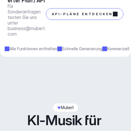
erter Plan / API
Für 
Sonderanfragen 
API-PLÄNE ENTDECKEN
texten Sie uns 
unter 
business@mubert.
com
Alle Funktionen enthalten
Schnelle Generierung
Kommerziell
Mubert
KI-Musik für 