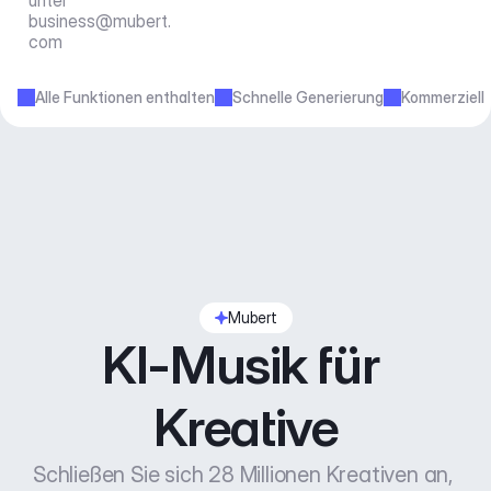
unter 
business@mubert.
com
Alle Funktionen enthalten
Schnelle Generierung
Kommerziell
Mubert
KI-Musik für 
Kreative
Schließen Sie sich 28 Millionen Kreativen an, 