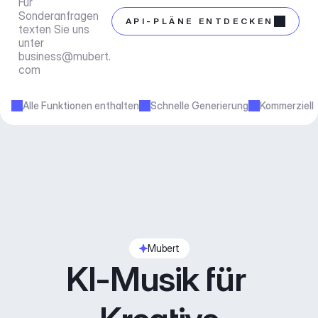
Für 
Sonderanfragen 
API-PLÄNE ENTDECKEN
texten Sie uns 
unter 
business@mubert.
com
Alle Funktionen enthalten
Schnelle Generierung
Kommerziell
Mubert
KI-Musik für 