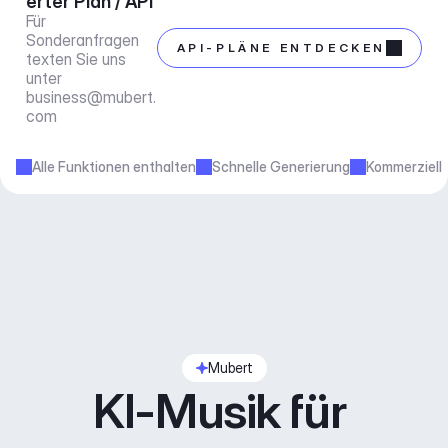
erter Plan / API
Für 
Sonderanfragen 
API-PLÄNE ENTDECKEN
texten Sie uns 
unter 
business@mubert.
com
Alle Funktionen enthalten
Schnelle Generierung
Kommerziell
Mubert
KI-Musik für 