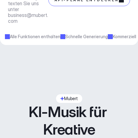
texten Sie uns 
unter 
business@mubert.
com
Alle Funktionen enthalten
Schnelle Generierung
Kommerziell
Mubert
KI-Musik für 
Kreative